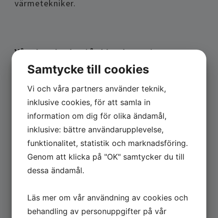
värmetekniker.
Våra kunder består bland annat av:
Samtycke till cookies
Raffinaderier
Mekaniska verkstäder
Vi och våra partners använder teknik,
Kraft- och värmeverk
inklusive cookies, för att samla in
Kärnkraftverk
information om dig för olika ändamål,
Varv
inklusive: bättre användarupplevelse,
Företag inom stål-, kemisk och
funktionalitet, statistik och marknadsföring.
offshoreindustri
Genom att klicka på "OK" samtycker du till
dessa ändamål.
Certifikat
Läs mer om vår användning av cookies och
EN ISO 9001:2015
behandling av personuppgifter på vår