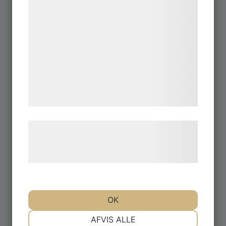
bedre brugeroplevelse, funktionalitet,
statistik og marketing. Disse oplysninger
kan blive delt med annoncerings- og
analysepartnere, som kan kombinere dem
med data, du tidligere har givet dem eller
de har indsamlet gennem din brug af deres
tjenester. Ved at klikke på 'OK' giver du
samtykke til disse formål.
Læs mere om vores brug af cookies og
behandling af persondata på vores
hjemmeside.
TYP-K
OK
NØDVENDIGE
PRÆFERENCER
AFVIS ALLE