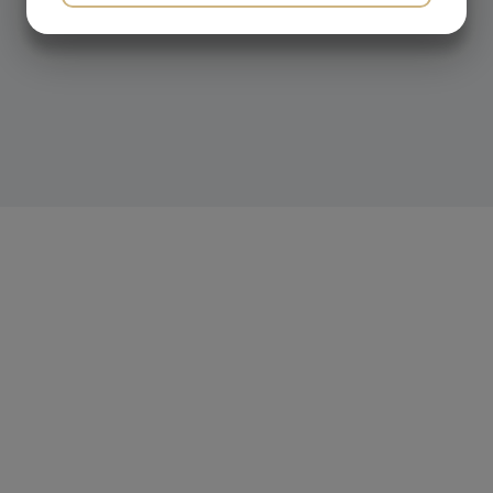
MARKETING
STATISTIK
Swedeheat Sverige
Gamla Kronvägen 10
SE 433 33 Partille
Telefon: +46 (0) 31 - 44 70 40
E-post: info@swedeheat.se
Swedeheat Danmark