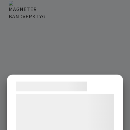
MAGNETER
BANDVERKTYG
Samtykke til cookies
Reservdelar till kabelkontakter
Vi og vores samarbejdspartnere bruger
teknologier, herunder cookies, til at
indsamle oplysninger om dig til forskellige
formål, herunder: Tilpasning af annoncering,